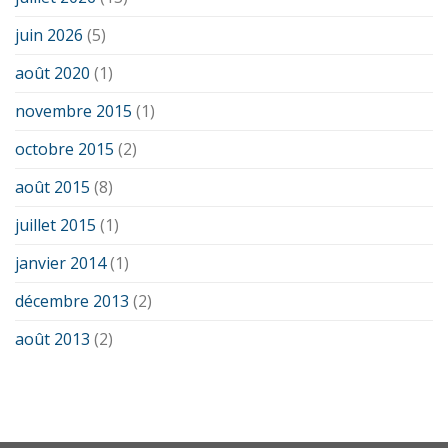
juin 2026
(5)
août 2020
(1)
novembre 2015
(1)
octobre 2015
(2)
août 2015
(8)
juillet 2015
(1)
janvier 2014
(1)
décembre 2013
(2)
août 2013
(2)