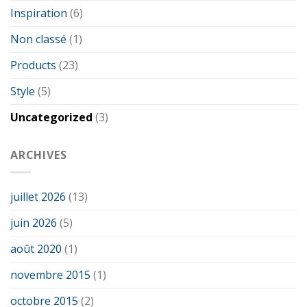
Inspiration
(6)
Non classé
(1)
Products
(23)
Style
(5)
Uncategorized
(3)
ARCHIVES
juillet 2026
(13)
juin 2026
(5)
août 2020
(1)
novembre 2015
(1)
octobre 2015
(2)