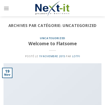
Skip
to
content
ARCHIVES PAR CATÉGORIE:
UNCATEGORIZED
UNCATEGORIZED
Welcome to Flatsome
POSTÉ LE
19 NOVEMBRE 2015
PAR
LOTFI
19
Nov