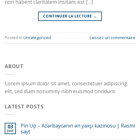
non habent claritatem insitam; est […]
CONTINUER LA LECTURE
→
Posted in
Uncategorized
Laissez un commentaire
ABOUT
Lorem ipsum dolor sit amet, consectetuer adipiscing
elit, sed diam nonummy nibh euismod tincidunt.
LATEST POSTS
Pin Up – Azərbaycanın ən yaxşı kazinosu | Rəsmi
03
Juil
sayt