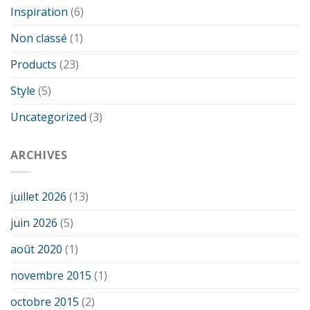
Inspiration
(6)
Non classé
(1)
Products
(23)
Style
(5)
Uncategorized
(3)
ARCHIVES
juillet 2026
(13)
juin 2026
(5)
août 2020
(1)
novembre 2015
(1)
octobre 2015
(2)