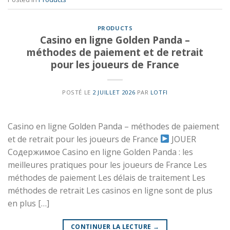
PRODUCTS
Casino en ligne Golden Panda –
méthodes de paiement et de retrait
pour les joueurs de France
POSTÉ LE
2 JUILLET 2026
PAR
LOTFI
Casino en ligne Golden Panda – méthodes de paiement
et de retrait pour les joueurs de France
JOUER
Содержимое Casino en ligne Golden Panda : les
meilleures pratiques pour les joueurs de France Les
méthodes de paiement Les délais de traitement Les
méthodes de retrait Les casinos en ligne sont de plus
en plus […]
CONTINUER LA LECTURE
→