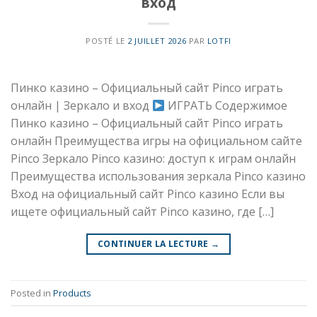
вход
POSTÉ LE
2 JUILLET 2026
PAR
LOTFI
Пинко казино – Официальный сайт Pinco играть
онлайн | Зеркало и вход
ИГРАТЬ Содержимое
Пинко казино – Официальный сайт Pinco играть
онлайн Преимущества игры на официальном сайте
Pinco Зеркало Pinco казино: доступ к играм онлайн
Преимущества использования зеркала Pinco казино
Вход на официальный сайт Pinco казино Если вы
ищете официальный сайт Pinco казино, где […]
CONTINUER LA LECTURE
→
Posted in
Products