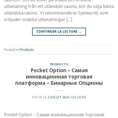
utbetalning från ett utländskt casino, bör du välja bästa
utländska casino . Vi rekommenderar Spelworld, som
erbjuder snabba utbetalningar […]
CONTINUER LA LECTURE
→
Posted in
Products
PRODUCTS
Pocket Option – Самая
инновационная торговая
платформа – Бинарные Опционы
POSTÉ LE
2 JUILLET 2026
PAR
LOTFI
Pocket Option – Самая инновационная торговая