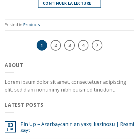
CONTINUER LA LECTURE
→
Posted in
Products
1
2
3
4
ABOUT
Lorem ipsum dolor sit amet, consectetuer adipiscing
elit, sed diam nonummy nibh euismod tincidunt.
LATEST POSTS
Pin Up – Azərbaycanın ən yaxşı kazinosu | Rəsmi
03
Juil
sayt