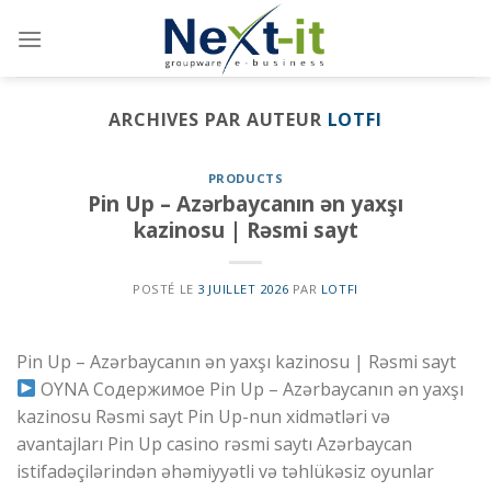
Skip
to
content
ARCHIVES PAR AUTEUR
LOTFI
PRODUCTS
Pin Up – Azərbaycanın ən yaxşı
kazinosu | Rəsmi sayt
POSTÉ LE
3 JUILLET 2026
PAR
LOTFI
Pin Up – Azərbaycanın ən yaxşı kazinosu | Rəsmi sayt
OYNA Содержимое Pin Up – Azərbaycanın ən yaxşı
kazinosu Rəsmi sayt Pin Up-nun xidmətləri və
avantajları Pin Up casino rəsmi saytı Azərbaycan
istifadəçilərindən əhəmiyyətli və təhlükəsiz oyunlar