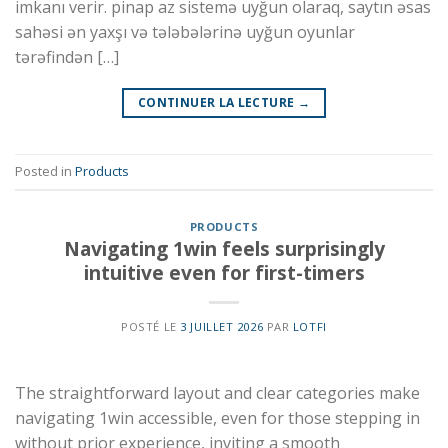
imkanı verir. pinap az sistemə uyğun olaraq, saytın əsas
sahəsi ən yaxşı və tələbələrinə uyğun oyunlar
tərəfindən […]
CONTINUER LA LECTURE
→
Posted in
Products
PRODUCTS
Navigating 1win feels surprisingly
intuitive even for first-timers
POSTÉ LE
3 JUILLET 2026
PAR
LOTFI
The straightforward layout and clear categories make
navigating 1win accessible, even for those stepping in
without prior experience, inviting a smooth