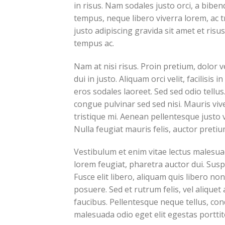
in risus. Nam sodales justo orci, a biben
tempus, neque libero viverra lorem, ac 
justo adipiscing gravida sit amet et ri
tempus ac.
Nam at nisi risus. Proin pretium, dolor ve
dui in justo. Aliquam orci velit, facilisis
eros sodales laoreet. Sed sed odio tellus.
congue pulvinar sed sed nisi. Mauris vive
tristique mi. Aenean pellentesque justo
Nulla feugiat mauris felis, auctor preti
Vestibulum et enim vitae lectus malesuad
lorem feugiat, pharetra auctor dui. Sus
Fusce elit libero, aliquam quis libero n
posuere. Sed et rutrum felis, vel alique
faucibus. Pellentesque neque tellus, co
malesuada odio eget elit egestas porttit