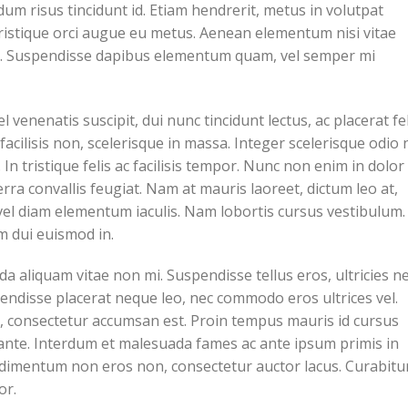
dum risus tincidunt id. Etiam hendrerit, metus in volutpat
tristique orci augue eu metus. Aenean elementum nisi vitae
sus. Suspendisse dapibus elementum quam, vel semper mi
l venenatis suscipit, dui nunc tincidunt lectus, ac placerat fel
 in facilisis non, scelerisque in massa. Integer scelerisque odio 
 In tristique felis ac facilisis tempor. Nunc non enim in dolor
rra convallis feugiat. Nam at mauris laoreet, dictum leo at,
 vel diam elementum iaculis. Nam lobortis cursus vestibulum.
um dui euismod in.
a aliquam vitae non mi. Suspendisse tellus eros, ultricies n
pendisse placerat neque leo, nec commodo eros ultrices vel.
on, consectetur accumsan est. Proin tempus mauris id cursus
t ante. Interdum et malesuada fames ac ante ipsum primis in
ndimentum non eros non, consectetur auctor lacus. Curabitu
or.