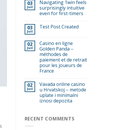
Navigating 1win feels
03
Juil
surprisingly intuitive
even for first-timers
Test Post Created
03
Juil
Casino en ligne
02
Juil
Golden Panda –
méthodes de
paiement et de retrait
pour les joueurs de
France
Vavada online casino
02
Juil
u Hrvatskoj – metode
uplate i minimalni
iznosi depozita
RECENT COMMENTS
s