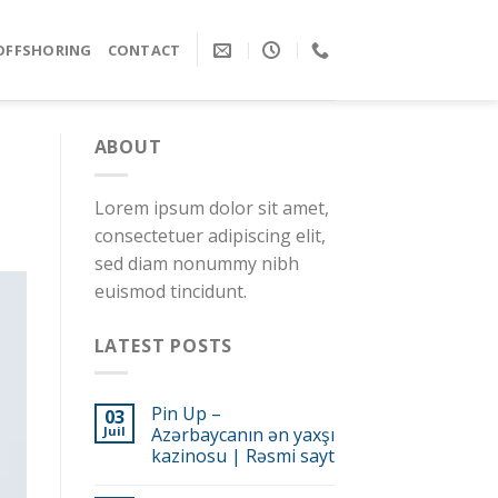
OFFSHORING
CONTACT
ABOUT
Lorem ipsum dolor sit amet,
consectetuer adipiscing elit,
sed diam nonummy nibh
euismod tincidunt.
LATEST POSTS
Pin Up –
03
Juil
Azərbaycanın ən yaxşı
kazinosu | Rəsmi sayt