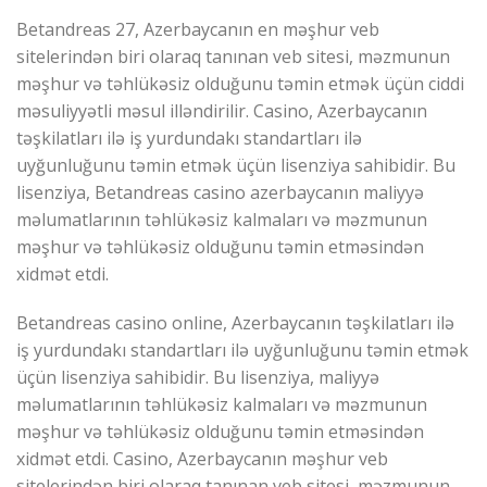
Betandreas 27, Azerbaycanın en məşhur veb
sitelerindən biri olaraq tanınan veb sitesi, məzmunun
məşhur və təhlükəsiz olduğunu təmin etmək üçün ciddi
məsuliyyətli məsul illəndirilir. Casino, Azerbaycanın
təşkilatları ilə iş yurdundakı standartları ilə
uyğunluğunu təmin etmək üçün lisenziya sahibidir. Bu
lisenziya, Betandreas casino azerbaycanın maliyyə
məlumatlarının təhlükəsiz kalmaları və məzmunun
məşhur və təhlükəsiz olduğunu təmin etməsindən
xidmət etdi.
Betandreas casino online, Azerbaycanın təşkilatları ilə
iş yurdundakı standartları ilə uyğunluğunu təmin etmək
üçün lisenziya sahibidir. Bu lisenziya, maliyyə
məlumatlarının təhlükəsiz kalmaları və məzmunun
məşhur və təhlükəsiz olduğunu təmin etməsindən
xidmət etdi. Casino, Azerbaycanın məşhur veb
sitelerindən biri olaraq tanınan veb sitesi, məzmunun