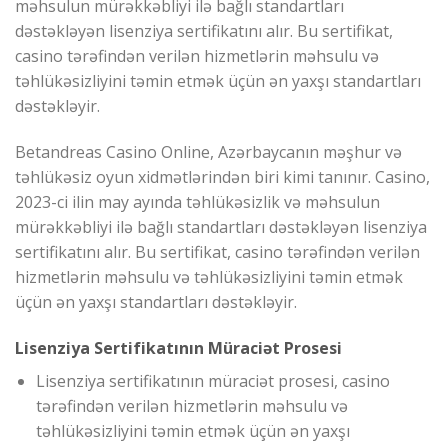
məhsulun mürəkkəbliyi ilə bağlı standartları
dəstəkləyən lisenziya sertifikatını alır. Bu sertifikat,
casino tərəfindən verilən hizmetlərin məhsulu və
təhlükəsizliyini təmin etmək üçün ən yaxşı standartları
dəstəkləyir.
Betandreas Casino Online, Azərbaycanın məşhur və
təhlükəsiz oyun xidmətlərindən biri kimi tanınır. Casino,
2023-ci ilin may ayında təhlükəsizlik və məhsulun
mürəkkəbliyi ilə bağlı standartları dəstəkləyən lisenziya
sertifikatını alır. Bu sertifikat, casino tərəfindən verilən
hizmetlərin məhsulu və təhlükəsizliyini təmin etmək
üçün ən yaxşı standartları dəstəkləyir.
Lisenziya Sertifikatının Müraciət Prosesi
Lisenziya sertifikatının müraciət prosesi, casino
tərəfindən verilən hizmetlərin məhsulu və
təhlükəsizliyini təmin etmək üçün ən yaxşı