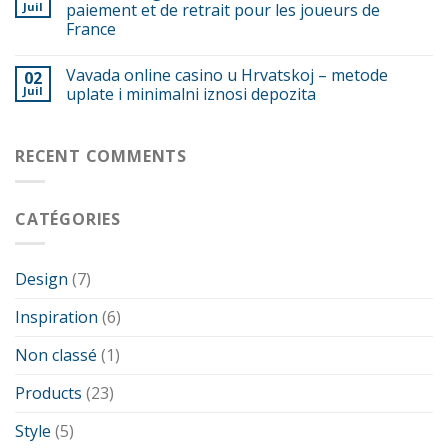
Juil
paiement et de retrait pour les joueurs de
France
Vavada online casino u Hrvatskoj – metode
02
Juil
uplate i minimalni iznosi depozita
RECENT COMMENTS
CATÉGORIES
Design
(7)
Inspiration
(6)
Non classé
(1)
Products
(23)
Style
(5)