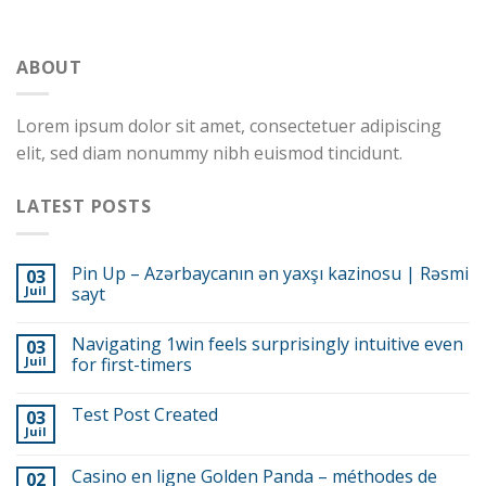
ABOUT
Lorem ipsum dolor sit amet, consectetuer adipiscing
elit, sed diam nonummy nibh euismod tincidunt.
LATEST POSTS
Pin Up – Azərbaycanın ən yaxşı kazinosu | Rəsmi
03
Juil
sayt
Navigating 1win feels surprisingly intuitive even
03
Juil
for first-timers
Test Post Created
03
Juil
Casino en ligne Golden Panda – méthodes de
02