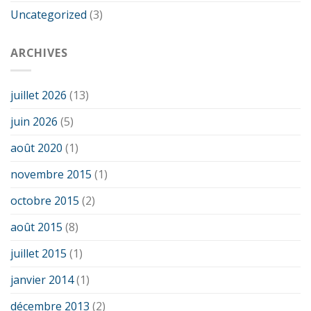
Uncategorized
(3)
ARCHIVES
juillet 2026
(13)
juin 2026
(5)
août 2020
(1)
novembre 2015
(1)
octobre 2015
(2)
août 2015
(8)
juillet 2015
(1)
janvier 2014
(1)
décembre 2013
(2)